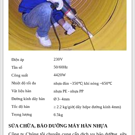
230V
Điện áp
50/60Hz
Tần số
4420W
Công suất
Nhiệt độ tối đa
nhựa đùn ~350℃| khí nóng ~650℃
Vật liệu hàn
nhựa PE - nhựa PP
Đường kính dây hàn
Ø 3- 4mm
Tốc độ hàn
≥ 2.2 kg/giờ( dây hdpe đường kính 4mm)
Trọng lượng
6.5kg
SỬA CHỮA, BẢO DƯỠNG MÁY HÀN NHỰA
Công ty Chúng tôi chuyên cung cấp dịch vụ bảo dưỡng, sửa