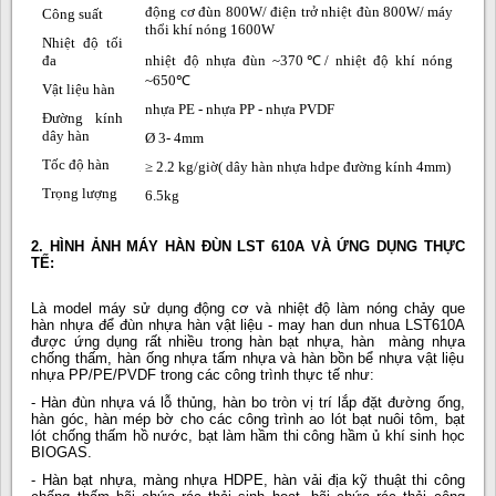
động cơ đùn 800W/ điện trở nhiệt đùn 800W/ máy
Công suất
thổi khí nóng 1600W
Nhiệt độ tối
đa
nhiệt độ nhựa đùn ~370
℃
/
nhiệt độ khí nóng
~650
℃
Vật liệu hàn
nhựa PE - nhựa PP - nhựa PVDF
Đường kính
dây hàn
Ø
3- 4mm
Tốc độ hàn
≥ 2.2 kg/giờ( dây hàn nhựa hdpe đường kính 4mm)
Trọng lượng
6.5kg
2. HÌNH ẢNH MÁY HÀN ĐÙN LST 610A VÀ ỨNG DỤNG THỰC
TẾ:
Là model máy sử dụng động cơ và nhiệt độ làm nóng chảy que
hàn nhựa để đùn nhựa hàn vật liệu - may han dun nhua LST610A
được ứng dụng rất nhiều trong hàn bạt nhựa, hàn màng nhựa
chống thấm, hàn ống nhựa tấm nhựa và hàn bồn bể nhựa vật liệu
nhựa PP/PE/PVDF trong các công trình thực tế như:
- Hàn đùn nhựa vá lỗ thủng, hàn bo tròn vị trí lắp đặt đường ống,
hàn góc, hàn mép bờ cho các công trình ao lót bạt nuôi tôm, bạt
lót chống thấm hồ nước, bạt làm hầm thi công hầm ủ khí sinh học
BIOGAS.
- Hàn bạt nhựa, màng nhựa HDPE, hàn vải địa kỹ thuật thi công