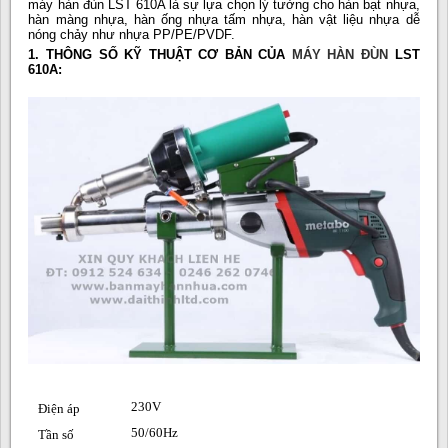
máy hàn đùn LST 610A là sự lựa chọn lý tưởng cho hàn bạt nhựa,
hàn màng nhựa, hàn ống nhựa tấm nhựa, hàn vật liệu nhựa dễ
nóng chảy như nhựa PP/PE/PVDF.
1. THÔNG SỐ KỸ THUẬT CƠ BẢN CỦA
MÁY HÀN ĐÙN
LST
610A:
230V
Điện áp
50/60Hz
Tần số