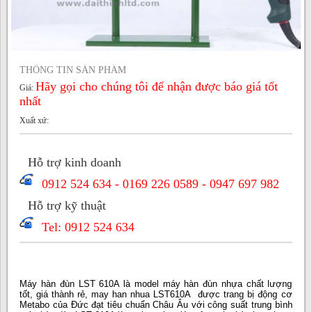
THÔNG TIN SẢN PHẨM
Hãy gọi cho chúng tôi để nhận được báo giá tốt
Giá:
nhất
Xuất xứ:
Hỗ trợ kinh doanh
0912 524 634 - 0169 226 0589 - 0947 697 982
Hỗ trợ kỹ thuật
Tel: 0912 524 634
Máy hàn đùn LST 610A là model máy hàn đùn nhựa chất lượng
tốt, giá thành rẻ, may han nhua LST610A được trang bị động cơ
Metabo của Đức đạt tiêu chuẩn Châu Âu với công suất trung bình