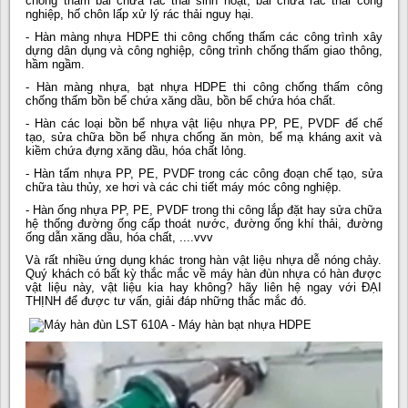
chống thấm bãi chứa rác thải sinh hoạt, bãi chứa rác thải công
nghiệp, hố chôn lấp xử lý rác thải nguy hại.
- Hàn màng nhựa HDPE thi công chống thấm các công trình xây
dựng dân dụng và công nghiệp, công trình chống thấm giao thông,
hầm ngầm.
- Hàn màng nhựa, bạt nhựa HDPE thi công chống thấm công
chống thấm bồn bể chứa xăng dầu, bồn bể chứa hóa chất.
- Hàn các loại bồn bể nhựa vật liệu nhựa PP, PE, PVDF để chế
tạo, sửa chữa bồn bể nhựa chống ăn mòn, bể mạ kháng axit và
kiềm chứa đựng xăng dầu, hóa chất lỏng.
- Hàn tấm nhựa PP, PE, PVDF trong các công đoạn chế tạo, sửa
chữa tàu thủy, xe hơi và các chi tiết máy móc công nghiệp.
- Hàn ống nhựa PP, PE, PVDF trong thi công lắp đặt hay sửa chữa
hệ thống đường ống cấp thoát nước, đường ống khí thải, đường
ống dẫn xăng dầu, hóa chất, ....vvv
Và rất nhiều ứng dụng khác trong hàn vật liệu nhựa dễ nóng chảy.
Quý khách có bất kỳ thắc mắc về máy hàn đùn nhựa có hàn được
vật liệu này, vật liệu kia hay không? hãy liên hệ ngay với ĐẠI
THỊNH để được tư vấn, giải đáp những thắc mắc đó.