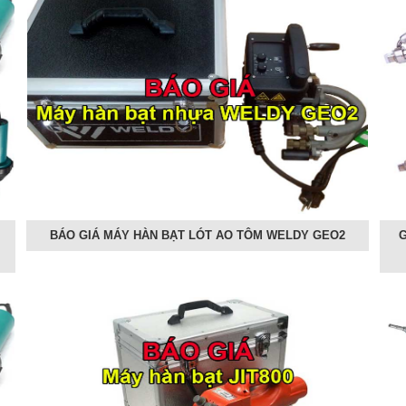
BÁO GIÁ MÁY HÀN BẠT LÓT AO TÔM WELDY GEO2
G