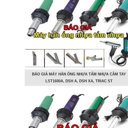
BÁO GIÁ MÁY HÀN ỐNG NHỰA TẤM NHỰA CẦM TAY
LST1600A, DSH A, DSH XA, TRIAC ST