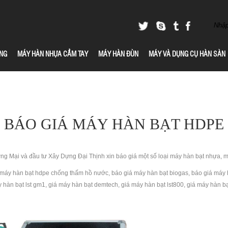
NG
MÁY HÀN NHỰA CẦM TAY
MÁY HÀN ĐÙN
MÁY VÀ DỤNG CỤ HÀN SÀN
BÁO GIÁ MÁY HÀN BẠT HDPE
g Mại và đầu tư Xây Dựng Đại Thịnh xin báo giá một số loại máy hàn bạt nhựa, 
 máy hàn bạt hdpe chống thấm hồ nước, báo giá máy hàn bạt biogas, báo giá máy h
áy hàn bạt lst gm1, giá máy hàn bạt demtech, giá máy hàn bạt lst800, giá máy hàn