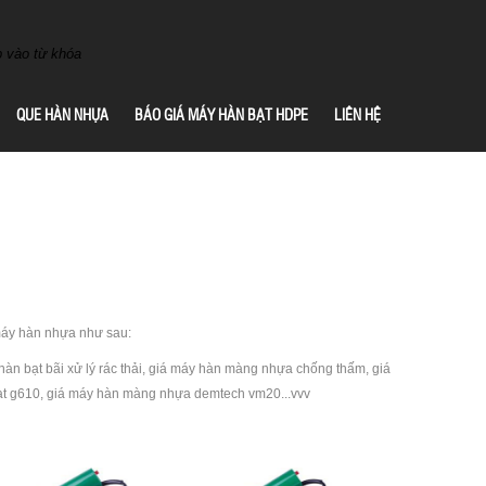
QUE HÀN NHỰA
BÁO GIÁ MÁY HÀN BẠT HDPE
LIÊN HỆ
máy hàn nhựa như sau:
àn bạt bãi xử lý rác thải, giá máy hàn màng nhựa chống thấm, giá
 bạt g610, giá máy hàn màng nhựa demtech vm20...vvv