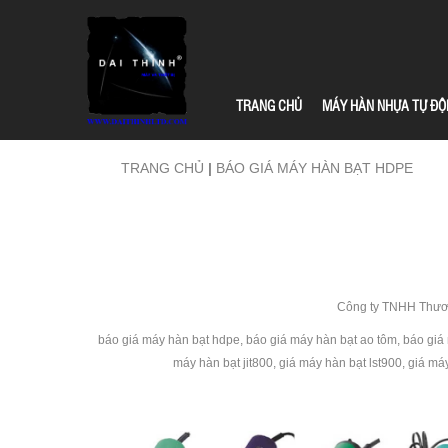
TRANG CHỦ
MÁY HÀN NHỰA TỰ ĐỘ
TRANG CHỦ
|
BÁO GIÁ MÁY HÀN BẠT HDPE
Công ty TNHH Thươn
báo giá máy hàn bạt hdpe, báo giá máy hàn bạt ao tôm, báo giá
máy hàn bạt jit800, giá máy hàn bạt lst900, giá m