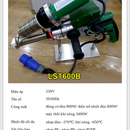
230V
Điện áp
50/60Hz
Tần số
động cơ đùn 800W/ điện trở nhiệt đùn 800W/
Công suất
máy thổi khí nóng 3400W
Nhiệt độ tối đa
nhựa đùn ~370℃/ khí nóng ~650℃
Vật liệu hàn
nhựa PE - nhựa PP - nhựa PVDF