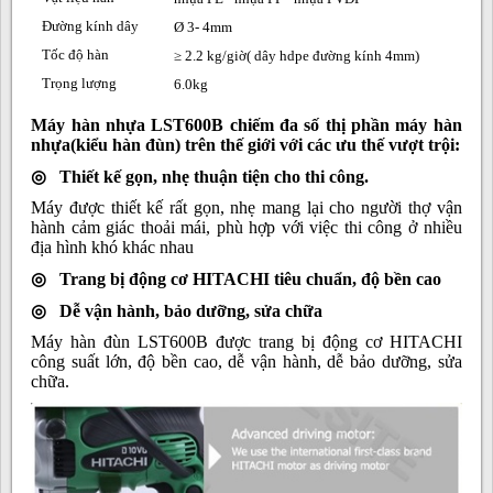
Đường kính dây
Ø 3- 4mm
Tốc độ hàn
≥ 2.2 kg/giờ( dây hdpe đường kính 4mm)
Trọng lượng
6.0kg
Máy hàn nhựa LST600B chiếm đa số thị phần máy hàn
nhựa(kiểu hàn đùn) trên thế giới với các ưu thế vượt trội:
◎ Thiết kế gọn, nhẹ thuận tiện cho thi công.
Máy được thiết kế rất gọn, nhẹ mang lại cho người thợ vận
hành cảm giác thoải mái, phù hợp với việc thi công ở nhiều
địa hình khó khác nhau
◎ Trang bị động cơ HITACHI tiêu chuẩn, độ bền cao
◎ Dễ vận hành, bảo dưỡng, sửa chữa
Máy hàn đùn LST600B được trang bị động cơ HITACHI
công suất lớn, độ bền cao, dễ vận hành, dễ bảo dưỡng, sửa
chữa.