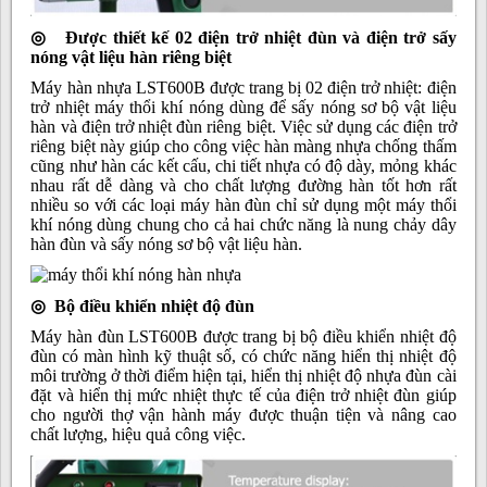
◎ Được thiết kế 02 điện trở nhiệt đùn và điện trở sấy
nóng vật liệu hàn riêng biệt
Máy hàn nhựa LST600B được trang bị 02 điện trở nhiệt: điện
trở nhiệt máy thổi khí nóng dùng để sấy nóng sơ bộ vật liệu
hàn và điện trở nhiệt đùn riêng biệt. Việc sử dụng các điện trở
riêng biệt này giúp cho công việc hàn màng nhựa chống thấm
cũng như hàn các kết cấu, chi tiết nhựa có độ dày, mỏng khác
nhau rất dễ dàng và cho chất lượng đường hàn tốt hơn rất
nhiều so với các loại máy hàn đùn chỉ sử dụng một máy thổi
khí nóng dùng chung cho cả hai chức năng là nung chảy dây
hàn đùn và sấy nóng sơ bộ vật liệu hàn.
◎ Bộ điều khiển nhiệt độ đùn
Máy hàn đùn LST600B được trang bị bộ điều khiển nhiệt độ
đùn có màn hình kỹ thuật số, có chức năng hiển thị nhiệt độ
môi trường ở thời điểm hiện tại, hiển thị nhiệt độ nhựa đùn cài
đặt và hiển thị mức nhiệt thực tế của điện trở nhiệt đùn giúp
cho người thợ vận hành máy được thuận tiện và nâng cao
chất lượng, hiệu quả công việc.