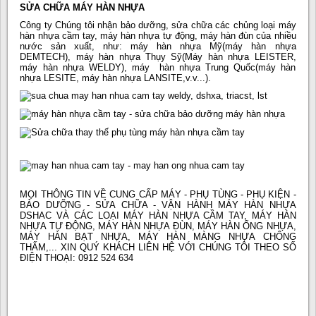
SỬA CHỮA MÁY HÀN NHỰA
Công ty Chúng tôi nhận bảo dưỡng, sửa chữa các chủng loại máy
hàn nhựa cầm tay, máy hàn nhựa tự động, máy hàn đùn của nhiều
nước sản xuất, như: máy hàn nhựa Mỹ(máy hàn nhựa
DEMTECH), máy hàn nhựa Thụy Sỹ(Máy hàn nhựa LEISTER,
máy hàn nhựa WELDY), máy hàn nhựa Trung Quốc(máy hàn
nhựa LESITE, máy hàn nhựa LANSITE,v.v...).
MỌI THÔNG TIN VỀ CUNG CẤP MÁY - PHỤ TÙNG - PHỤ KIỆN -
BẢO DƯỠNG - SỬA CHỮA - VẬN HÀNH MÁY HÀN NHỰA
DSHAC VÀ CÁC LOẠI MÁY HÀN NHỰA CẦM TAY, MÁY HÀN
NHỰA TỰ ĐỘNG, MÁY HÀN NHỰA ĐÙN, MÁY HÀN ỐNG NHỰA,
MÁY HÀN BẠT NHỰA, MÁY HÀN MÀNG NHỰA CHỐNG
THẤM,... XIN QUÝ KHÁCH LIÊN HỆ VỚI CHÚNG TÔI THEO SỐ
ĐIỆN THOẠI: 0912 524 634