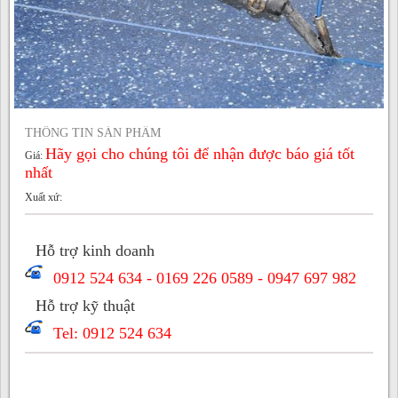
THÔNG TIN SẢN PHẨM
Hãy gọi cho chúng tôi để nhận được báo giá tốt
Giá:
nhất
Xuất xứ:
Hỗ trợ kinh doanh
0912 524 634 - 0169 226 0589 - 0947 697 982
Hỗ trợ kỹ thuật
Tel: 0912 524 634