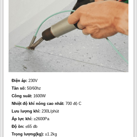
Điện áp:
230V
Tần số:
50/60hz
Công suất:
1600W
Nhiệt độ khí nóng cao nhất:
700 độ C
Lưu lượng khí:
230L/phút
Áp lực khí:
≥2600Pa
Độ ồn:
≤65 db
Trọng lượng(kg):
±1.2kg