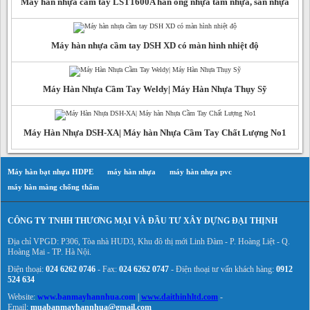
Máy hàn nhựa cầm tay LST1600A hàn ống nhựa tấm nhựa, sàn nhựa
Máy hàn nhựa cầm tay DSH XD có màn hình nhiệt độ
Máy Hàn Nhựa Cầm Tay Weldy| Máy Hàn Nhựa Thụy Sỹ
Máy Hàn Nhựa DSH-XA| Máy hàn Nhựa Cầm Tay Chất Lượng No1
Máy hàn bạt nhựa HDPE
máy hàn nhựa
máy hàn nhựa pvc
máy hàn màng chống thấm
CÔNG TY TNHH THƯƠNG MẠI VÀ ĐẦU TƯ XÂY DỰNG ĐẠI THỊNH
Địa chỉ VPGD: P306, Tòa nhà HUD3, Khu đô thị mới Linh Đàm - P. Hoàng Liệt - Q.
Hoàng Mai - TP. Hà Nội.
Điện thoại:
024 6262 0746
- Fax:
024 6262 0747
- Điện thoại tư vấn khách hàng:
0912
524 634
Website:
www.banmayhannhua.com
|
www.daithinhltd.com
-
Email:
muabanmayhannhua@gmail.com