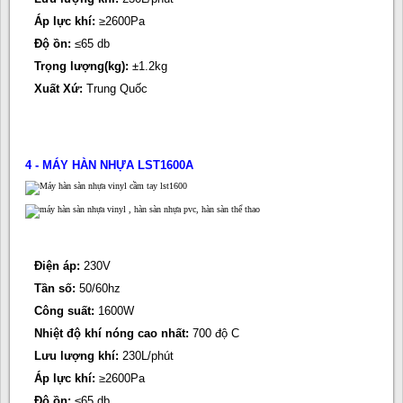
Áp lực khí:
≥2600Pa
Độ ồn:
≤65 db
Trọng lượng(kg):
±1.2kg
Xuất Xứ:
Trung Quốc
4 - MÁY HÀN NHỰA LST1600A
Điện áp:
230V
Tần số:
50/60hz
Công suất:
1600W
Nhiệt độ khí nóng cao nhất:
700 độ C
Lưu lượng khí:
230L/phút
Áp lực khí:
≥2600Pa
Độ ồn:
≤65 db