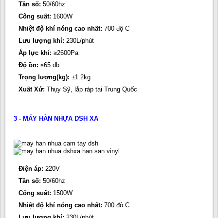
Tần số:
50/60hz
Công suất:
1600W
Nhiệt độ khí nóng cao nhất:
700 độ C
Lưu lượng khí:
230L/phút
Áp lực khí:
≥2600Pa
Độ ồn:
≤65 db
Trọng lượng(kg):
±1.2kg
Xuất Xứ:
Thụy Sỹ, lắp ráp tại Trung Quốc
3 - MÁY HÀN NHỰA DSH XA
Điện áp:
220V
Tần số:
50/60hz
Công suất:
1500W
Nhiệt độ khí nóng cao nhất:
700 độ C
Lưu lượng khí:
230L/phút