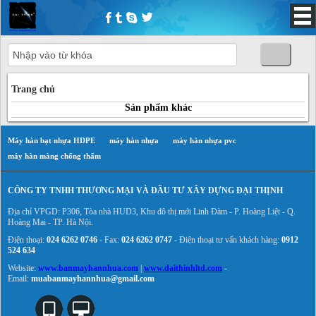
Trang chủ
Trang chủ
Sản phẩm khác
Máy hàn bạt nhựa HDPE
máy hàn nhựa
máy hàn nhựa pvc
máy hàn màng chống thấm
CÔNG TY TNHH THƯƠNG MẠI VÀ ĐẦU TƯ XÂY DỰNG ĐẠI THỊNH
Địa chỉ VPGD: P306, Tòa nhà HUD3, Khu đô thị mới Linh Đàm - P. Hoàng Liệt - Q.
Hoàng Mai - TP. Hà Nội.
Điện thoại:
024 6262 0746
- Fax:
024 6262 0747
- Điện thoại tư vấn khách hàng:
0912
524 634
Website:
www.banmayhannhua.com
|
www.daithinhltd.com
-
Email:
muabanmayhannhua@gmail.com