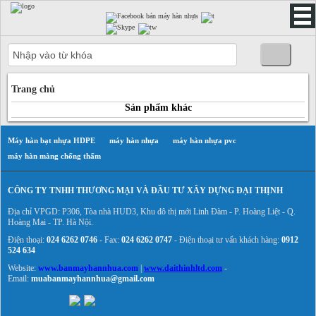
Trang chủ
Trang chủ
Sản phẩm khác
Máy hàn bạt nhựa HDPE
máy hàn nhựa
máy hàn nhựa pvc
máy hàn màng chống thấm
CÔNG TY TNHH THƯƠNG MẠI VÀ ĐẦU TƯ XÂY DỰNG ĐẠI THỊNH
Địa chỉ VPGD: P306, Tòa nhà HUD3, Khu đô thị mới Linh Đàm - P. Hoàng Liệt - Q.
Hoàng Mai - TP. Hà Nội.
Điện thoại:
024 6262 0746
- Fax:
024 6262 0747
- Điện thoại tư vấn khách hàng:
0912
524 634
Website:
www.banmayhannhua.com
|
www.daithinhltd.com
-
Email:
muabanmayhannhua@gmail.com